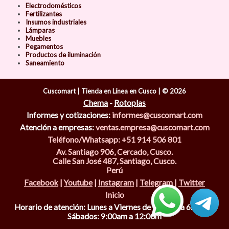
Electrodomésticos
Fertilizantes
Insumos industriales
Lámparas
Muebles
Pegamentos
Productos de iluminación
Saneamiento
Cuscomart | Tienda en Línea en Cusco | © 2026
Chema
-
Rotoplas
Informes y cotizaciones:
informes@cuscomart.com
Atención a empresas:
ventas.empresa@cuscomart.com
Teléfono/Whatsapp: +51 914 506 801
Av. Santiago 906, Cercado, Cusco.
Calle San José 487, Santiago, Cusco.
Perú
Facebook
|
Youtube
|
Instagram
|
Telegram
|
Twitter
Inicio
Horario de atención: Lunes a Viernes de 9:00am a 6:00pm;
Sábados: 9:00am a 12:00m