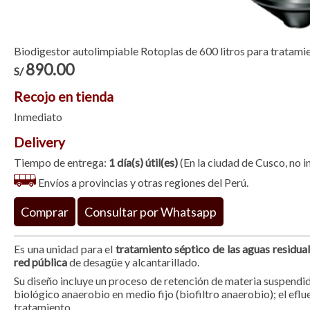
Biodigestor autolimpiable Rotoplas de 600 litros para tratamie
890.00
S/
Recojo en tienda
Inmediato
Delivery
Tiempo de entrega:
1 día(s) útil(es)
(En la ciudad de Cusco, no 
Envíos a provincias y otras regiones del Perú.
Comprar
Consultar por Whatsapp
Es una unidad para el
tratamiento séptico de las aguas residua
red pública
de desagüe y alcantarillado.
Su diseño incluye un proceso de retención de materia suspendi
biológico anaerobio en medio fijo (biofiltro anaerobio); el eflu
tratamiento.