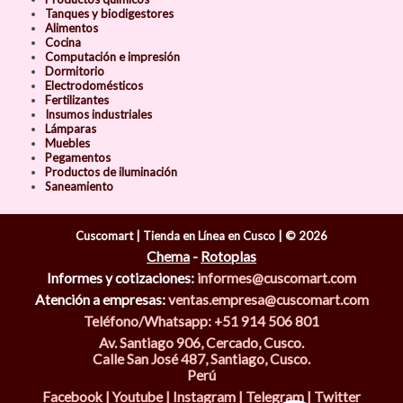
Tanques y biodigestores
Alimentos
Cocina
Computación e impresión
Dormitorio
Electrodomésticos
Fertilizantes
Insumos industriales
Lámparas
Muebles
Pegamentos
Productos de iluminación
Saneamiento
Cuscomart | Tienda en Línea en Cusco | © 2026
Chema
-
Rotoplas
Informes y cotizaciones:
informes@cuscomart.com
Atención a empresas:
ventas.empresa@cuscomart.com
Teléfono/Whatsapp: +51 914 506 801
Av. Santiago 906, Cercado, Cusco.
Calle San José 487, Santiago, Cusco.
Perú
Facebook
|
Youtube
|
Instagram
|
Telegram
|
Twitter